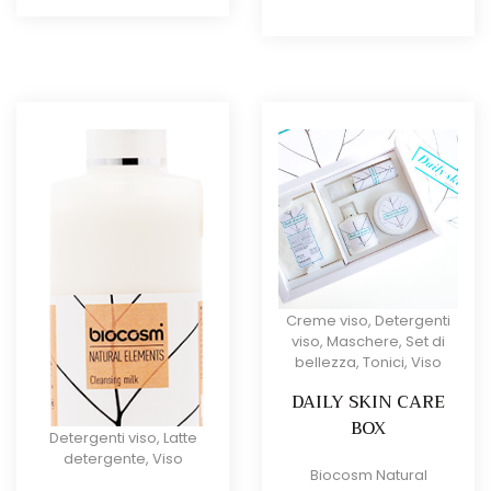
originale
attua
da
era:
è:
CHF25.00
CHF27.00.
CHF2
a
CHF300.00
Creme viso
,
Detergenti
viso
,
Maschere
,
Set di
bellezza
,
Tonici
,
Viso
DAILY SKIN CARE
BOX
Detergenti viso
,
Latte
detergente
,
Viso
Biocosm Natural