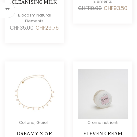
CLEANISING MILK
Elements
Il
Il
CHF
110.00
CHF
93.50
prezzo
prez
Biocosm Natural
originale
attu
Elements
era:
è:
Il
Il
CHF
35.00
CHF
29.75
CHF110.00.
CHF9
prezzo
prezzo
originale
attuale
era:
è:
CHF35.00.
CHF29.75.
Collane
,
Gioielli
Creme nutrienti
DREAMY STAR
ELEVEN CREAM