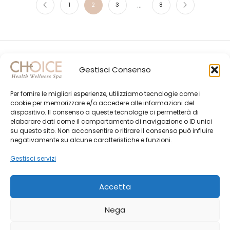
…
1
2
3
8
Gestisci Consenso
Per fornire le migliori esperienze, utilizziamo tecnologie come i
cookie per memorizzare e/o accedere alle informazioni del
dispositivo. Il consenso a queste tecnologie ci permetterà di
elaborare dati come il comportamento di navigazione o ID unici
su questo sito. Non acconsentire o ritirare il consenso può influire
Gli Ultimi Post
negativamente su alcune caratteristiche e funzioni.
Choice Shop Newsletter
Gestisci servizi
Accetta
Nega
© Created by
Morphing ADV