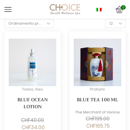
0
Products
per
page
Tonici
,
Viso
Profumi
BLUE OCEAN
BLUE TEA 100 ML
LOTION
The Merchant of Venice
CHF
195.00
CHF
40.00
Il
Il
CHF
165.75
Il
Il
CHF
34.00