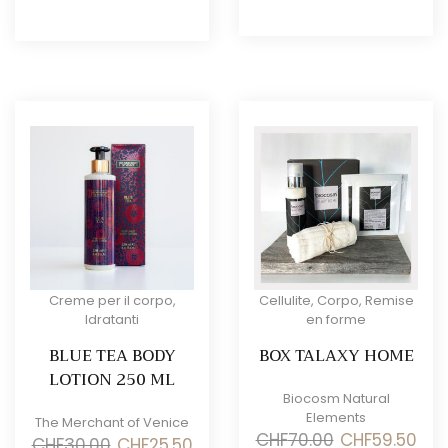
prezzo
prezzo
prezzo
prezzo
originale
attuale
originale
attuale
era:
è:
era:
è:
CHF195.00.
CHF165.75.
CHF40.00.
CHF34.00.
Creme per il corpo
,
Cellulite
,
Corpo
,
Remise
Idratanti
en forme
BLUE TEA BODY
BOX TALAXY HOME
LOTION 250 ML
Biocosm Natural
Elements
The Merchant of Venice
Il
Il
CHF
70.00
CHF
59.50
Il
Il
CHF
30.00
CHF
25.50