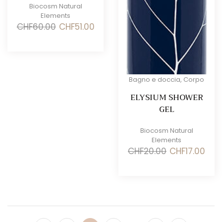
Biocosm Natural
Elements
Il
Il
CHF
60.00
CHF
51.00
prezzo
prezzo
originale
attuale
era:
è:
CHF60.00.
CHF51.00.
Bagno e doccia
,
Corpo
ELYSIUM SHOWER
GEL
Biocosm Natural
Elements
Il
Il
CHF
20.00
CHF
17.00
prezzo
prez
originale
attua
era:
è:
CHF20.00.
CHF17