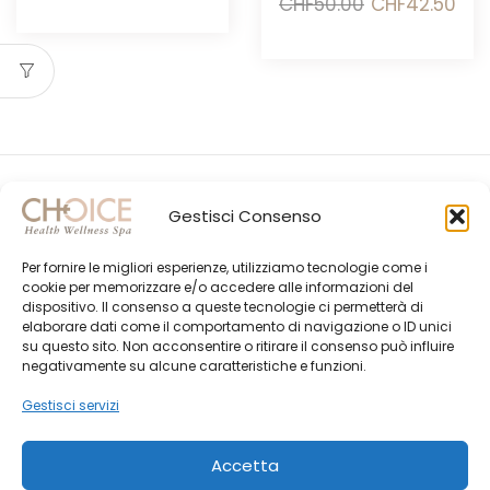
Il
Il
CHF
50.00
CHF
42.50
originale
attuale
prezzo
prez
era:
è:
originale
attu
CHF54.00.
CHF45.90.
era:
è:
CHF50.00.
CHF4
Gestisci Consenso
Per fornire le migliori esperienze, utilizziamo tecnologie come i
cookie per memorizzare e/o accedere alle informazioni del
dispositivo. Il consenso a queste tecnologie ci permetterà di
elaborare dati come il comportamento di navigazione o ID unici
su questo sito. Non acconsentire o ritirare il consenso può influire
Gli Ultimi Post
negativamente su alcune caratteristiche e funzioni.
Choice Shop Newsletter
Gestisci servizi
Accetta