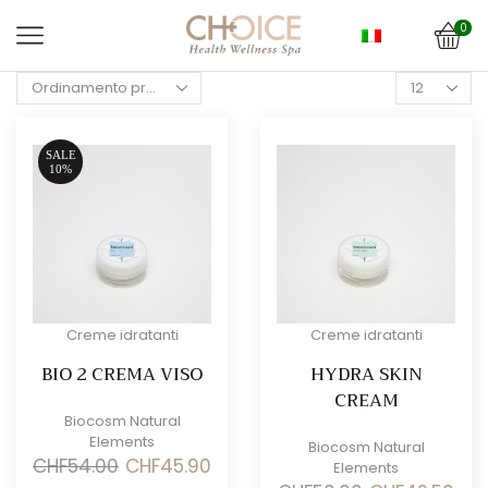
0
Products
per
page
SALE
10%
Creme idratanti
Creme idratanti
BIO 2 CREMA VISO
HYDRA SKIN
CREAM
Biocosm Natural
Elements
Biocosm Natural
Il
Il
CHF
54.00
CHF
45.90
Elements
prezzo
prezzo