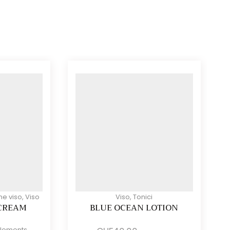
e viso
,
Viso
Viso
,
Tonici
CREAM
BLUE OCEAN LOTION
Elements
Il
Il