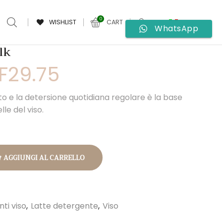
0
WISHLIST
CART
WhatsApp
lk
F
29.75
Il
prezzo
le
attuale
ituto e la detersione quotidiana regolare è la base
è:
lle del viso.
00.
CHF29.75.
AGGIUNGI AL CARRELLO
ti viso
,
Latte detergente
,
Viso