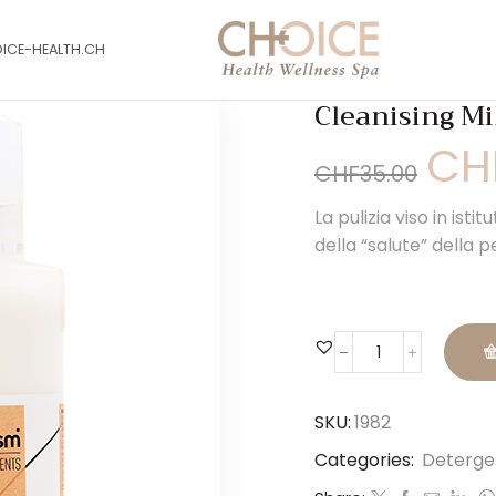
OICE-HEALTH.CH
Cleanising Mi
Il
CH
CHF
35.00
prezzo
origina
La pulizia viso in ist
era:
della “salute” della pe
CHF35.
Cleanising
Milk
quantità
SKU:
1982
Categories:
Detergen