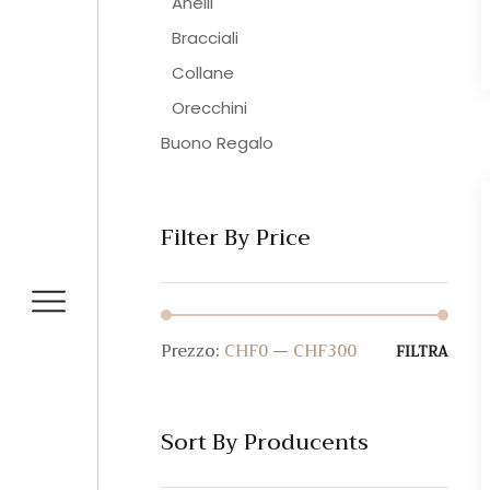
Anelli
Bracciali
Collane
Orecchini
Buono Regalo
Filter By Price
Prezzo:
CHF0
—
CHF300
Prez
Prez
FILTRA
Min
Max
Sort By Producents