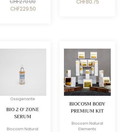
CHF
270.00
Il
Il
CHF
80.75
prezzo
prezzo
Il
Il
CHF
229.50
originale
attuale
prezzo
prezzo
era:
è:
originale
attuale
CHF95.00.
CHF80.75.
era:
è:
CHF270.00.
CHF229.50.
Ossigenante
BIOCOSM BODY
BIO 2 O’ ZONE
PREMIUM KIT
SERUM
Biocosm Natural
Biocosm Natural
Elements