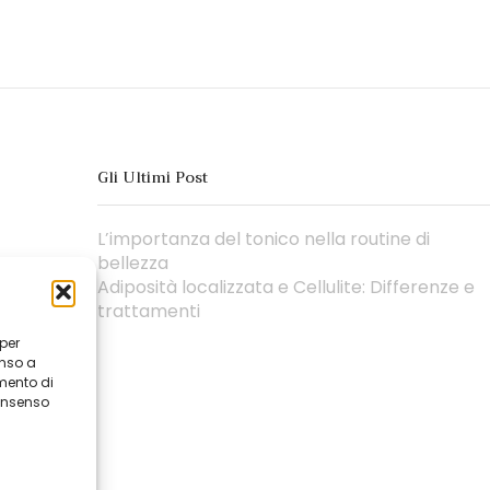
Gli Ultimi Post
L’importanza del tonico nella routine di
bellezza
Adiposità localizzata e Cellulite: Differenze e
trattamenti
 per
enso a
mento di
consenso