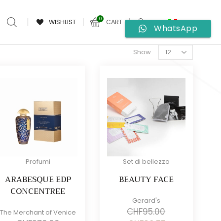
0
WISHLIST
CART
WhatsApp
Products
Show
per
page
Profumi
Set di bellezza
ARABESQUE EDP
BEAUTY FACE
CONCENTREE
Gerard's
CHF
95.00
The Merchant of Venice