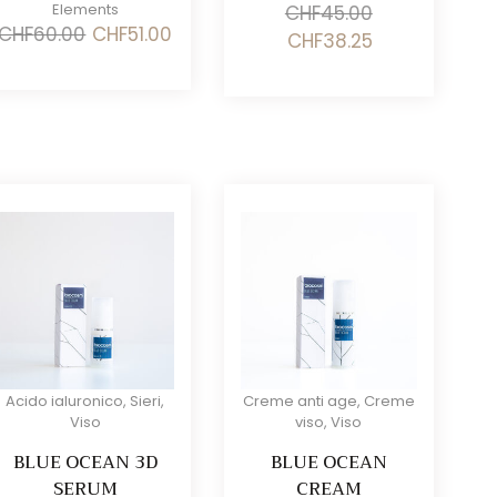
Elements
CHF
45.00
Il
Il
CHF
60.00
CHF
51.00
Il
Il
CHF
38.25
prezzo
prezzo
prezzo
prezzo
originale
attuale
originale
attuale
era:
è:
era:
è:
CHF60.00.
CHF51.00.
CHF45.00.
CHF38.25.
Acido ialuronico
,
Sieri
,
Creme anti age
,
Creme
Viso
viso
,
Viso
BLUE OCEAN 3D
BLUE OCEAN
SERUM
CREAM