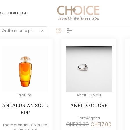
OICE-HEALTH.CH
Profumi
Anelli
,
Gioielli
ANDALUSIAN SOUL
ANELLO CUORE
EDP
FareArgenti
Il
Il
CHF
20.00
CHF
17.00
The Merchant of Venice
prezzo
prezzo