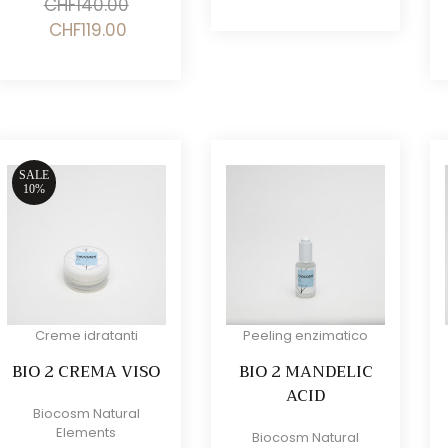
CHF
140.00
originale
attuale
Il
Il
CHF
119.00
era:
è:
prezzo
prezzo
CHF20.00.
CHF17.00.
originale
attuale
era:
è:
CHF140.00.
CHF119.00.
SALE
10%
Creme idratanti
Peeling enzimatico
BIO 2 CREMA VISO
BIO 2 MANDELIC
ACID
Biocosm Natural
Elements
Biocosm Natural