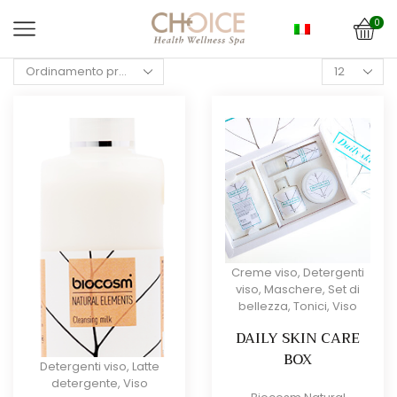
0
Products
per
page
Creme viso
,
Detergenti
viso
,
Maschere
,
Set di
bellezza
,
Tonici
,
Viso
DAILY SKIN CARE
BOX
Detergenti viso
,
Latte
detergente
,
Viso