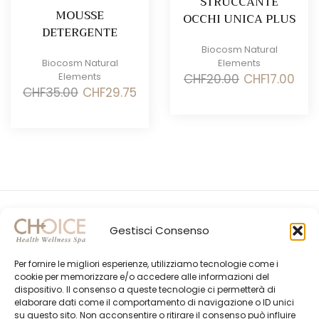
STRUCCANTE
MOUSSE
OCCHI UNICA PLUS
DETERGENTE
Biocosm Natural
Biocosm Natural
Elements
Elements
Il
Il
CHF
20.00
CHF
17.00
Il
Il
prezzo
prez
CHF
35.00
CHF
29.75
prezzo
prezzo
originale
attua
originale
attuale
era:
è:
era:
è:
CHF20.00.
CHF17
CHF35.00.
CHF29.75.
Gestisci Consenso
Per fornire le migliori esperienze, utilizziamo tecnologie come i
cookie per memorizzare e/o accedere alle informazioni del
dispositivo. Il consenso a queste tecnologie ci permetterà di
elaborare dati come il comportamento di navigazione o ID unici
su questo sito. Non acconsentire o ritirare il consenso può influire