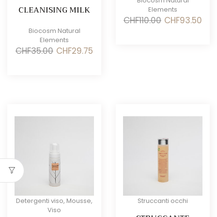
Biocosm Natural
CLEANISING MILK
Elements
Il
Il
CHF
110.00
CHF
93.50
prezzo
prez
Biocosm Natural
originale
attu
Elements
era:
è:
Il
Il
CHF
35.00
CHF
29.75
CHF110.00.
CHF9
prezzo
prezzo
originale
attuale
era:
è:
CHF35.00.
CHF29.75.
Detergenti viso
,
Mousse
,
Struccanti occhi
Viso