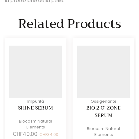
la protezione della pelle.
Related Products
Impurità
Ossigenante
SHINE SERUM
BIO 2 O’ ZONE
SERUM
Biocosm Natural
Elements
Biocosm Natural
Il
Il
CHF
40.00
CHF
34.00
Elements
prezzo
prezzo