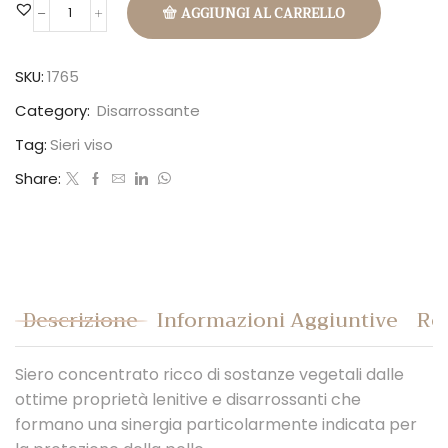
AGGIUNGI AL CARRELLO
Eleven
Serum
quantità
SKU:
1765
Category:
Disarrossante
Tag:
Sieri viso
Share:
Descrizione
Informazioni Aggiuntive
Rec
Siero concentrato ricco di sostanze vegetali dalle
ottime proprietà lenitive e disarrossanti che
formano una sinergia particolarmente indicata per