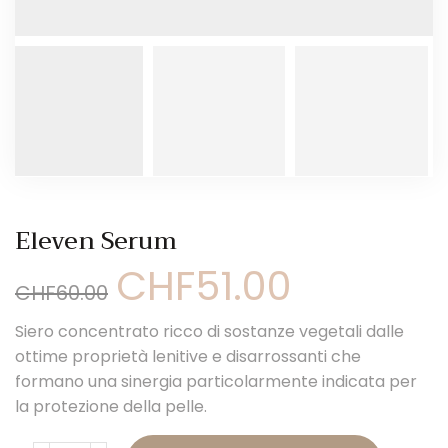
Eleven Serum
CHF
51.00
Il
Il
CHF
60.00
prezzo
prezzo
originale
attuale
Siero concentrato ricco di sostanze vegetali dalle
era:
è:
CHF60.00.
CHF51.00.
ottime proprietà lenitive e disarrossanti che
formano una sinergia particolarmente indicata per
la protezione della pelle.