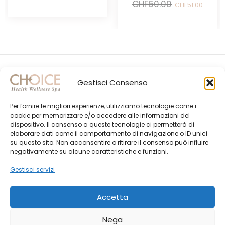
Il
Il
CHF
60.00
CHF
51.00
originale
attuale
prezzo
prezz
era:
è:
originale
attual
CHF40.00.
CHF34.00.
era:
è:
CHF60.00.
CHF51.
Gestisci Consenso
Per fornire le migliori esperienze, utilizziamo tecnologie come i
cookie per memorizzare e/o accedere alle informazioni del
dispositivo. Il consenso a queste tecnologie ci permetterà di
elaborare dati come il comportamento di navigazione o ID unici
su questo sito. Non acconsentire o ritirare il consenso può influire
Gli Ultimi Post
negativamente su alcune caratteristiche e funzioni.
Choice Shop Newsletter
Gestisci servizi
Accetta
Nega
© Created by
Morphing ADV