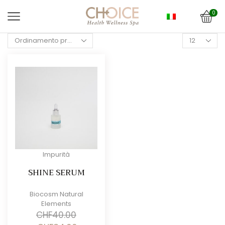
0
Products
per
page
Impurità
SHINE SERUM
Biocosm Natural
Elements
CHF
40.00