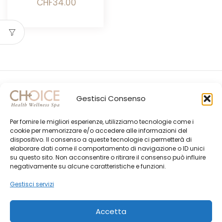
Il
Il
CHF
34.00
prezzo
prezzo
originale
attuale
era:
è:
CHF40.00.
CHF34.00.
Gestisci Consenso
Per fornire le migliori esperienze, utilizziamo tecnologie come i
cookie per memorizzare e/o accedere alle informazioni del
dispositivo. Il consenso a queste tecnologie ci permetterà di
elaborare dati come il comportamento di navigazione o ID unici
su questo sito. Non acconsentire o ritirare il consenso può influire
Gli Ultimi Post
negativamente su alcune caratteristiche e funzioni.
Choice Shop Newsletter
Gestisci servizi
Accetta