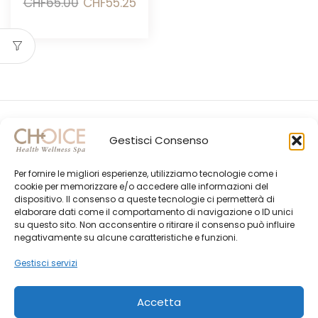
Il
Il
CHF
65.00
CHF
55.25
prezzo
prezzo
originale
attuale
era:
è:
CHF65.00.
CHF55.25.
Gestisci Consenso
Per fornire le migliori esperienze, utilizziamo tecnologie come i
cookie per memorizzare e/o accedere alle informazioni del
dispositivo. Il consenso a queste tecnologie ci permetterà di
elaborare dati come il comportamento di navigazione o ID unici
su questo sito. Non acconsentire o ritirare il consenso può influire
Gli Ultimi Post
negativamente su alcune caratteristiche e funzioni.
Choice Shop Newsletter
Gestisci servizi
Accetta