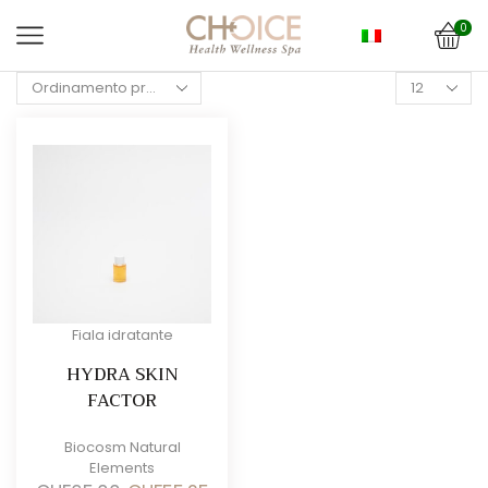
0
Products
per
page
Fiala idratante
HYDRA SKIN
FACTOR
Biocosm Natural
Elements