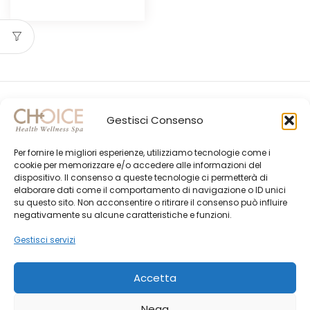
originale
attuale
era:
è:
CHF60.00.
CHF51.00.
Gestisci Consenso
Per fornire le migliori esperienze, utilizziamo tecnologie come i
cookie per memorizzare e/o accedere alle informazioni del
dispositivo. Il consenso a queste tecnologie ci permetterà di
elaborare dati come il comportamento di navigazione o ID unici
su questo sito. Non acconsentire o ritirare il consenso può influire
Gli Ultimi Post
negativamente su alcune caratteristiche e funzioni.
Choice Shop Newsletter
Gestisci servizi
Accetta
Nega