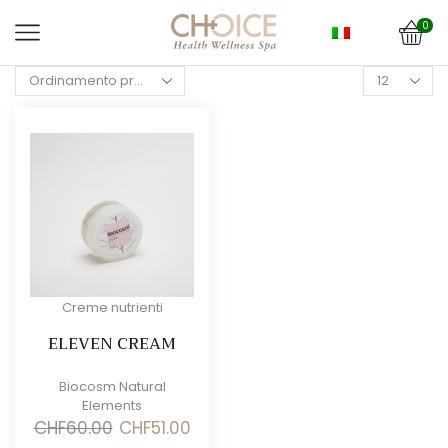
0
Products
per
page
Creme nutrienti
ELEVEN CREAM
Biocosm Natural
Elements
Il
Il
CHF
60.00
CHF
51.00
prezzo
prezzo