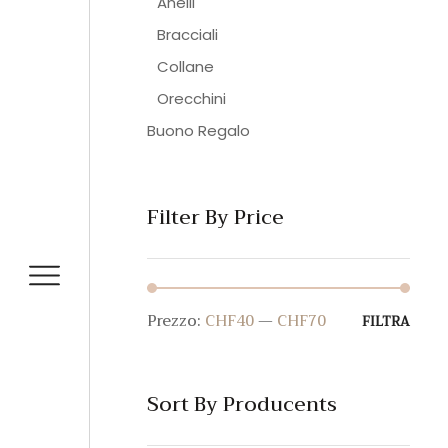
Anelli
Bracciali
Collane
Orecchini
Buono Regalo
Filter By Price
Prezzo:
CHF40
—
CHF70
Prez
Prez
FILTRA
Min
Max
Sort By Producents