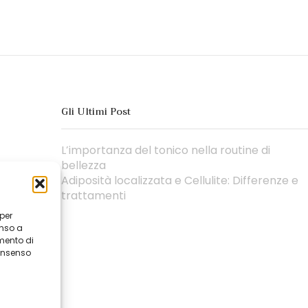
Gli Ultimi Post
L’importanza del tonico nella routine di
bellezza
Adiposità localizzata e Cellulite: Differenze e
trattamenti
 per
enso a
mento di
consenso