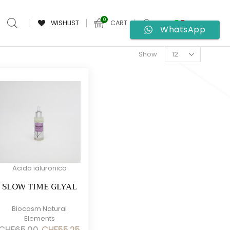
0
WISHLIST
CART
WhatsApp
Products
Show
per
page
Acido ialuronico
SLOW TIME GLYAL
Biocosm Natural
Elements
Il
Il