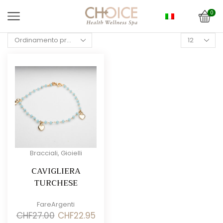
0
Products
per
page
Bracciali
,
Gioielli
CAVIGLIERA
TURCHESE
FareArgenti
Il
Il
CHF
27.00
CHF
22.95