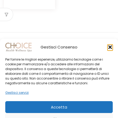
prezzo
prezzo
originale
attuale
era:
è:
CHF27.00.
CHF22.95.
Gestisci Consenso
Per fornire le migliori esperienze, utilizziamo tecnologie come i
cookie per memorizzare e/o accedere alle informazioni del
dispositivo. Il consenso a queste tecnologie ci permetterà di
elaborare dati come il comportamento di navigazione o ID unici
su questo sito. Non acconsentire o ritirare il consenso può influire
Gli Ultimi Post
negativamente su alcune caratteristiche e funzioni.
Choice Shop Newsletter
Gestisci servizi
Accetta