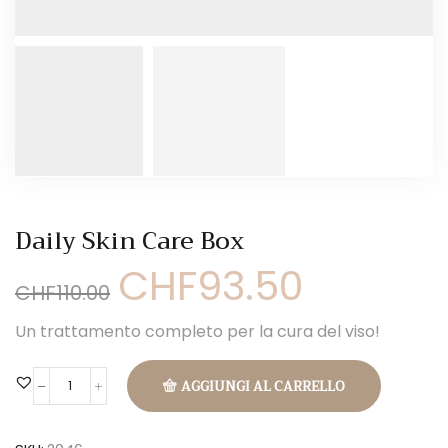
Daily Skin Care Box
CHF
93.50
Il
Il
CHF
110.00
prezzo
prezzo
originale
attuale
Un trattamento completo per la cura del viso!
era:
è:
CHF110.00.
CHF93.50.
AGGIUNGI AL CARRELLO
Daily
skin
care