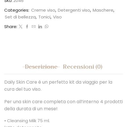
SKU:
2046
box
Categories:
Creme viso
,
Detergenti viso
,
Maschere
,
quantità
Set di bellezza
,
Tonici
,
Viso
Share:
Descrizione
Recensioni (0)
Daily
Skin
Care
é un perfetto kit da viaggio per la
cura del tuo viso.
Per una skin
care
completa con all’interno 4 prodotti
della durata di un mese!
• Cleansing Milk 75 ml.