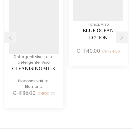
Tonici
,
Viso
BLUE OCEAN
LOTION
Il
Il
CHF
40.00
CHF
34.00
prezzo
prezz
Detergenti viso
,
Latte
originale
attual
detergente
,
Viso
era:
è:
CLEANISING MILK
CHF40.00.
CHF34
Biocosm Natural
Elements
Il
Il
CHF
35.00
CHF
29.75
prezzo
prezzo
originale
attuale
era:
è:
CHF35.00.
CHF29.75.