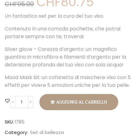
CHF
80.75
CHF
95.00
prezzo
prezzo
originale
attuale
Un fantastico set per la cura del tuo viso.
era:
è:
CHF95.00.
CHF80.75.
Contenuto in una comoda pochette, che potrai
portare sempre con te, troverai:
Silver glove – Carezza d’argento: un magnifico
guantino in microfibra e filamenti d’argento per la
detersione profonda del tuo viso con sola acqua!
Mood Mask kit: un cofanetto di maschere viso con 5
effetti per vivere 5 emozioni uniche per la tua pelle.
AGGIUNGI AL CARRELLO
Beauty
Face
quantità
SKU:
1785
Category:
Set di bellezza