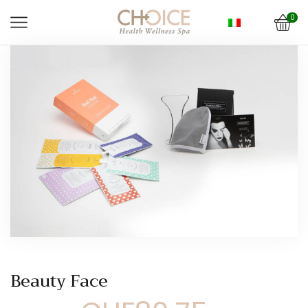
0
Beauty Face
Il
Il