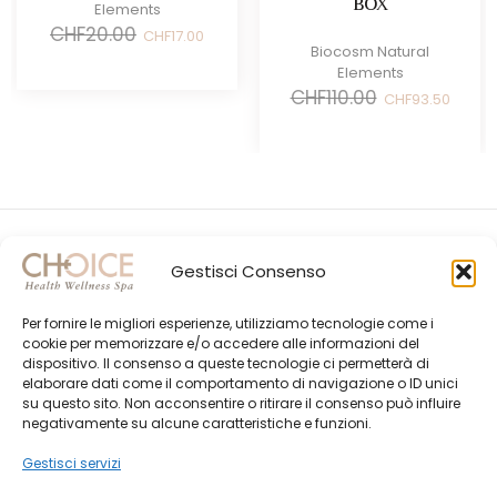
BOX
Elements
Il
Il
CHF
20.00
CHF
17.00
prezzo
prezzo
Biocosm Natural
originale
attuale
Elements
era:
è:
Il
Il
CHF
110.00
CHF
93.50
CHF20.00.
CHF17.00.
prezzo
prezz
originale
attual
era:
è:
CHF110.00.
CHF93.
Gestisci Consenso
Per fornire le migliori esperienze, utilizziamo tecnologie come i
cookie per memorizzare e/o accedere alle informazioni del
dispositivo. Il consenso a queste tecnologie ci permetterà di
elaborare dati come il comportamento di navigazione o ID unici
su questo sito. Non acconsentire o ritirare il consenso può influire
Gli Ultimi Post
negativamente su alcune caratteristiche e funzioni.
Choice Shop Newsletter
Gestisci servizi