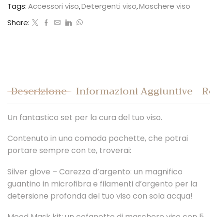
Tags:
Accessori viso
,
Detergenti viso
,
Maschere viso
Share:
Descrizione
Informazioni Aggiuntive
Rec
Un fantastico set per la cura del tuo viso.
Contenuto in una comoda pochette, che potrai
portare sempre con te, troverai:
Silver glove – Carezza d’argento: un magnifico
guantino in microfibra e filamenti d’argento per la
detersione profonda del tuo viso con sola acqua!
Mood Mask kit: un cofanetto di maschere viso con 5