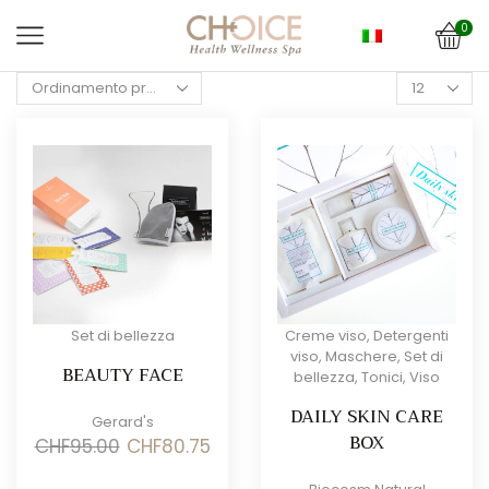
0
Products
per
page
Set di bellezza
Creme viso
,
Detergenti
viso
,
Maschere
,
Set di
BEAUTY FACE
bellezza
,
Tonici
,
Viso
DAILY SKIN CARE
Gerard's
BOX
Il
Il
CHF
95.00
CHF
80.75
prezzo
prezzo
originale
attuale