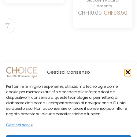
Biocosm Natural
era:
è:
Elements
CHF95.00.
CHF80.75.
Il
Il
CHF
110.00
CHF
93.50
prezzo
prez
originale
attu
era:
è:
CHF110.00.
CHF9
Gestisci Consenso
Per fornire le migliori esperienze, utilizziamo tecnologie come i
cookie per memorizzare e/o accedere alle informazioni del
dispositivo. Il consenso a queste tecnologie ci permetterà di
elaborare dati come il comportamento di navigazione o ID unici
su questo sito. Non acconsentire o ritirare il consenso può influire
Gli Ultimi Post
negativamente su alcune caratteristiche e funzioni.
Choice Shop Newsletter
Gestisci servizi