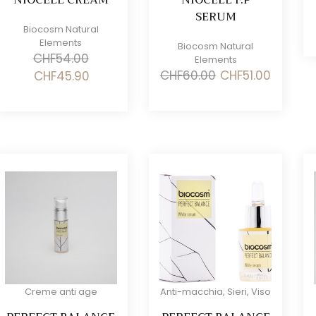
SERUM
Biocosm Natural
Elements
Biocosm Natural
CHF
54.00
Elements
Il
Il
Il
Il
CHF
60.00
CHF
51.00
CHF
45.90
prezzo
prezzo
prezzo
prezzo
originale
attuale
originale
attuale
era:
è:
era:
è:
CHF60.00.
CHF51.00.
CHF54.00.
CHF45.90.
zo
zo
Creme anti age
Anti-macchia
,
Sieri
,
Viso