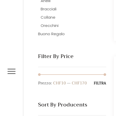
Anelli
Bracciali
Collane
Orecchini
Buono Regalo
Filter By Price
Prezzo:
CHF10
—
CHF170
Prez
Prez
FILTRA
Min
Max
Sort By Producents