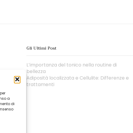
Gli Ultimi Post
L’importanza del tonico nella routine di
bellezza
Adiposità localizzata e Cellulite: Differenze e
trattamenti
 per
enso a
mento di
consenso