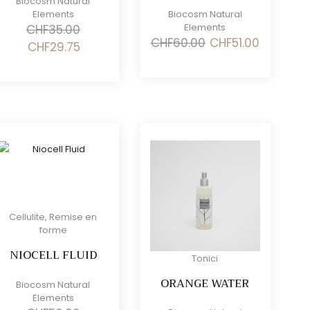
Biocosm Natural
Elements
Biocosm Natural
Elements
CHF
35.00
Il
Il
CHF
60.00
CHF
51.00
Il
Il
CHF
29.75
prezzo
prezzo
prezzo
prezzo
originale
attuale
originale
attuale
era:
è:
era:
è:
CHF60.00.
CHF51.00.
CHF35.00.
CHF29.75.
Cellulite
,
Remise en
forme
NIOCELL FLUID
Tonici
ORANGE WATER
Biocosm Natural
Elements