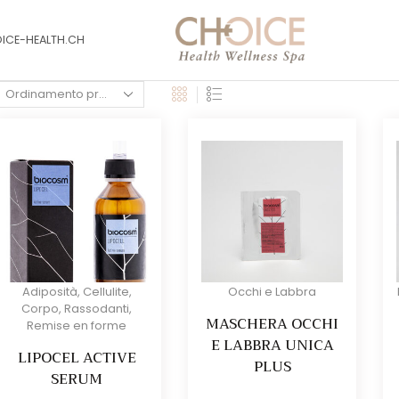
OICE-HEALTH.CH
Adiposità
,
Cellulite
,
Occhi e Labbra
Corpo
,
Rassodanti
,
MASCHERA OCCHI
Remise en forme
E LABBRA UNICA
LIPOCEL ACTIVE
PLUS
SERUM