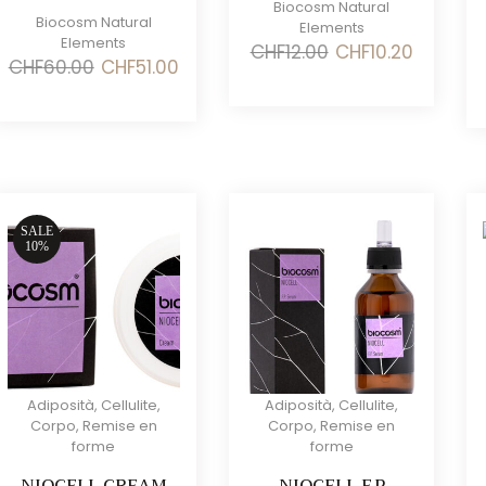
Biocosm Natural
Biocosm Natural
Elements
Elements
Il
Il
CHF
12.00
CHF
10.20
Il
Il
CHF
60.00
CHF
51.00
prezzo
prezzo
prezzo
prezzo
originale
attuale
originale
attuale
era:
è:
era:
è:
CHF12.00.
CHF10.20.
CHF60.00.
CHF51.00.
SALE
10%
Adiposità
,
Cellulite
,
Adiposità
,
Cellulite
,
Corpo
,
Remise en
Corpo
,
Remise en
forme
forme
NIOCELL CREAM
NIOCELL F.P