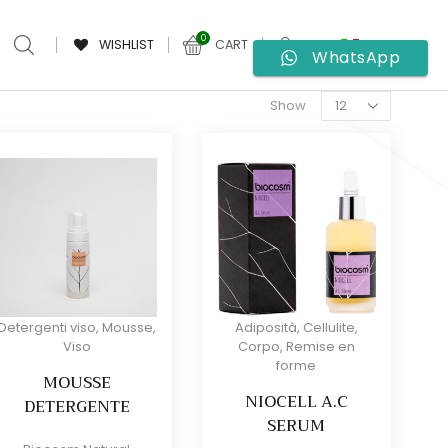
0
WISHLIST
CART
WhatsApp
Products
Show
per
page
Detergenti viso
,
Mousse
,
Adiposità
,
Cellulite
,
Viso
Corpo
,
Remise en
forme
MOUSSE
NIOCELL A.C
DETERGENTE
SERUM