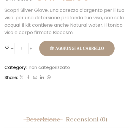
originale
attuale
Scopri Silver Glove, una carezza d’argento per il tuo
era:
è:
CHF50.00.
CHF42.50.
viso: per una detersione profonda tuo viso, con sola
acqua! Il kit contiene anche Natural water, il tonico
viso e corpo firmato Biocosm.
AGGIUNGI AL CARRELLO
Skincare
Beauty
kit
Category:
non categorizzato
quantità
Share:
Descrizione
Recensioni (0)