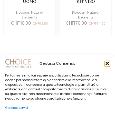
UOMO
KIT VISO
Biocosm Natural
Biocosm Natural
Elements
Elements
Il
Il
Il
Il
CHF
110.00
CHF
170.00
CHF
93.50
CHF
144.50
prezzo
prezzo
prezzo
prez
originale
attuale
originale
attua
era:
è:
era:
è:
CHF110.00.
CHF93.50.
CHF170.00.
CHF14
Gestisci Consenso
Per fornire le migliori esperienze, utilizziamo tecnologie come i
cookie per memorizzare e/o accedere alle informazioni del
dispositivo. Il consenso a queste tecnologie ci permetterà di
elaborare dati come il comportamento di navigazione o ID unici
su questo sito. Non acconsentire o ritirare il consenso può influire
Gli Ultimi Post
negativamente su alcune caratteristiche e funzioni.
Choice Shop Newsletter
Gestisci servizi