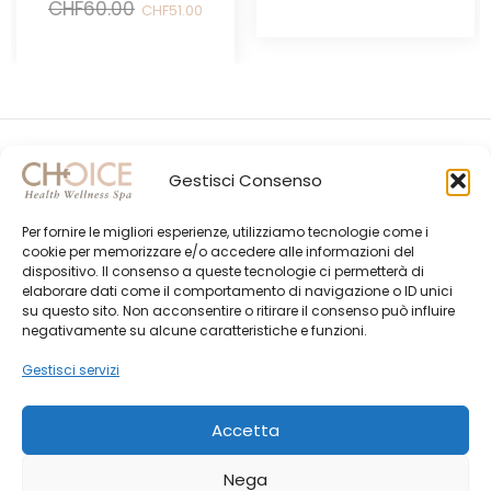
Il
Il
CHF
60.00
CHF
51.00
originale
attual
prezzo
prezzo
era:
è:
originale
attuale
CHF60.00.
CHF51.
era:
è:
CHF60.00.
CHF51.00.
Gestisci Consenso
Per fornire le migliori esperienze, utilizziamo tecnologie come i
cookie per memorizzare e/o accedere alle informazioni del
dispositivo. Il consenso a queste tecnologie ci permetterà di
elaborare dati come il comportamento di navigazione o ID unici
su questo sito. Non acconsentire o ritirare il consenso può influire
Gli Ultimi Post
negativamente su alcune caratteristiche e funzioni.
Choice Shop Newsletter
Gestisci servizi
Accetta
Nega
© Created by
Morphing ADV