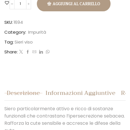
AGGIUNGI AL CARRELLO
Shine
Serum
quantità
SKU:
1694
Category:
Impurità
Tag:
Sieri viso
Share:
Descrizione
Informazioni Aggiuntive
Rec
Siero particolarmente attivo e ricco di sostanze
funzionali che contrastano l’ipersecrezione sebacea.
Rafforza la cute sensibile e accresce le difese della