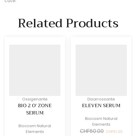
cute.
Related Products
Ossigenante
Disarrossante
BIO 2 O’ ZONE
ELEVEN SERUM
SERUM
Biocosm Natural
Elements
Biocosm Natural
Il
Il
CHF
60.00
Elements
CHF
51.00
prezzo
prezz