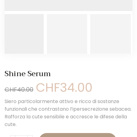
Shine Serum
CHF
34.00
Il
Il
CHF
40.00
prezzo
prezzo
originale
attuale
Siero particolarmente attivo e ricco di sostanze
era:
è:
CHF40.00.
CHF34.00.
funzionali che contrastano l’ipersecrezione sebacea.
Rafforza la cute sensibile e accresce le difese della
cute.