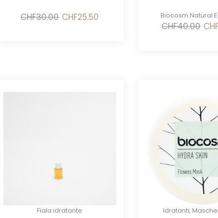
Il
Il
Biocosm Natural 
CHF
30.00
CHF
25.50
prezzo
prezzo
Il
CHF
40.00
CH
originale
attuale
prez
era:
è:
origi
CHF30.00.
CHF25.50.
era:
CHF4
Fiala idratante
Idratanti
,
Masche