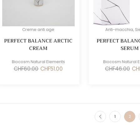
Creme anti age
Anti-macchia
,
Si
PERFECT BALANCE ARCTIC
PERFECT BALAN
CREAM
SERUM
Biocosm Natural Elements
Biocosm Natural 
Il
Il
Il
CHF
60.00
CHF
51.00
CHF
46.00
CH
prezzo
prezzo
pre
originale
attuale
orig
era:
è:
era:
CHF60.00.
CHF51.00.
CHF4
1
2