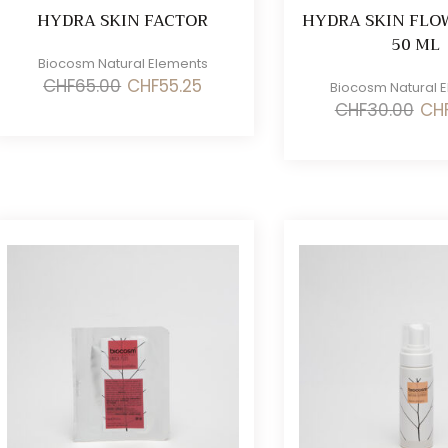
HYDRA SKIN FACTOR
HYDRA SKIN FLO
50 ML
Biocosm Natural Elements
Il
Il
CHF
65.00
CHF
55.25
Biocosm Natural 
prezzo
prezzo
Il
CHF
30.00
CH
originale
attuale
prez
era:
è:
origi
CHF65.00.
CHF55.25.
era:
CHF3
zo
zo