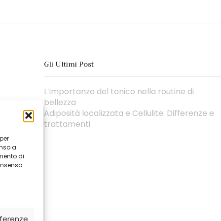
Gli Ultimi Post
L’importanza del tonico nella routine di
bellezza
Adiposità localizzata e Cellulite: Differenze e
trattamenti
 per
enso a
mento di
consenso
eferenze