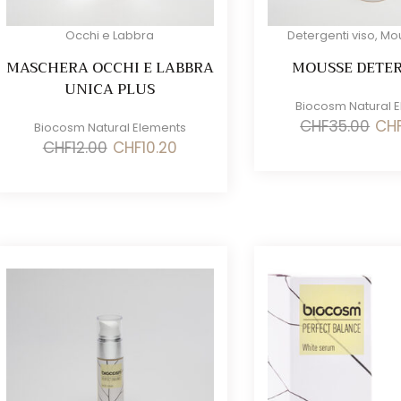
Occhi e Labbra
Detergenti viso
,
Mo
MASCHERA OCCHI E LABBRA
MOUSSE DETE
UNICA PLUS
Biocosm Natural 
Il
CHF
35.00
CH
Biocosm Natural Elements
prez
Il
Il
CHF
12.00
CHF
10.20
origi
prezzo
prezzo
era:
originale
attuale
CHF3
era:
è:
CHF12.00.
CHF10.20.