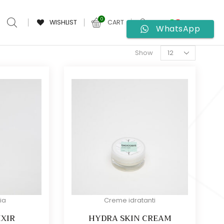
0
WISHLIST
CART
WhatsApp
Products
Show
per
page
ia
Creme idratanti
IXIR
HYDRA SKIN CREAM