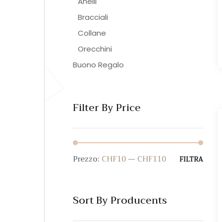
Anelli
Bracciali
Collane
Orecchini
Buono Regalo
Filter By Price
Prezzo:
CHF10
—
CHF110
Prez
Prez
FILTRA
Min
Max
Sort By Producents