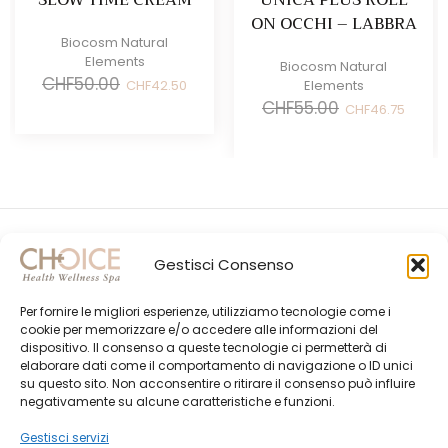
ON OCCHI – LABBRA
Biocosm Natural
Elements
Biocosm Natural
Il
Il
CHF
50.00
CHF
42.50
Elements
prezzo
prezzo
Il
Il
CHF
55.00
CHF
46.75
originale
attuale
prezzo
prezz
era:
è:
originale
attual
CHF50.00.
CHF42.50.
era:
è:
CHF55.00.
CHF46.
Gestisci Consenso
Per fornire le migliori esperienze, utilizziamo tecnologie come i
cookie per memorizzare e/o accedere alle informazioni del
dispositivo. Il consenso a queste tecnologie ci permetterà di
elaborare dati come il comportamento di navigazione o ID unici
su questo sito. Non acconsentire o ritirare il consenso può influire
Gli Ultimi Post
negativamente su alcune caratteristiche e funzioni.
Choice Shop Newsletter
Gestisci servizi