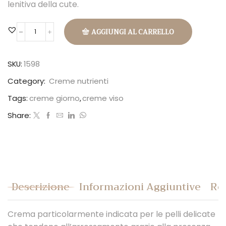
lenitiva della cute.
AGGIUNGI AL CARRELLO
Eleven
Cream
quantità
SKU:
1598
Category:
Creme nutrienti
Tags:
creme giorno
,
creme viso
Share:
Descrizione
Informazioni Aggiuntive
Rec
Crema particolarmente indicata per le pelli delicate