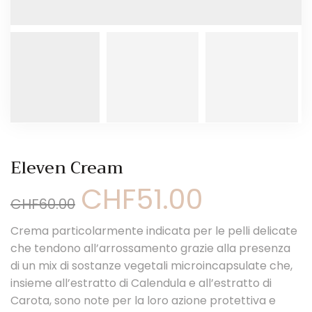
Eleven Cream
CHF
51.00
Il
Il
CHF
60.00
prezzo
prezzo
originale
attuale
Crema particolarmente indicata per le pelli delicate
era:
è:
CHF60.00.
CHF51.00.
che tendono all’arrossamento grazie alla presenza
di un mix di sostanze vegetali microincapsulate che,
insieme all’estratto di Calendula e all’estratto di
Carota, sono note per la loro azione protettiva e