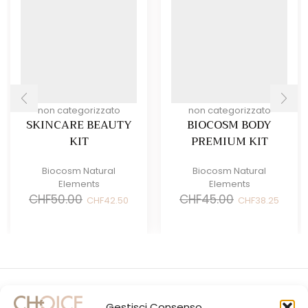
non categorizzato
non categorizzato
SKINCARE BEAUTY
BIOCOSM BODY
KIT
PREMIUM KIT
Biocosm Natural
Biocosm Natural
Elements
Elements
Il
Il
Il
Il
CHF
50.00
CHF
45.00
CHF
42.50
CHF
38.25
prezzo
prezzo
prezzo
prezz
originale
attuale
originale
attual
era:
è:
era:
è:
CHF50.00.
CHF42.50.
CHF45.00.
CHF38.
Gestisci Consenso