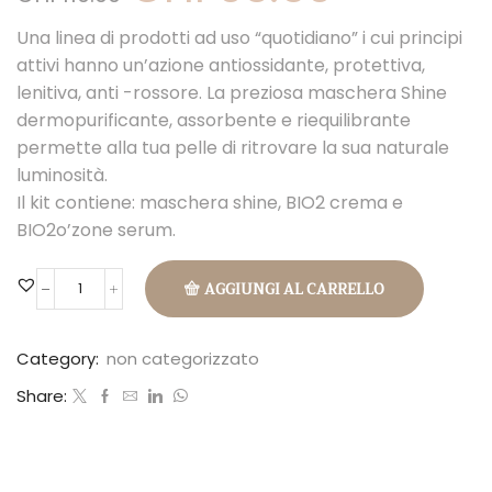
originale
attuale
Una linea di prodotti ad uso “quotidiano” i cui principi
era:
è:
CHF110.00.
CHF93.50.
attivi hanno un’azione antiossidante, protettiva,
lenitiva, anti -rossore. La preziosa maschera Shine
dermopurificante, assorbente e riequilibrante
permette alla tua pelle di ritrovare la sua naturale
luminosità.
Il kit contiene: maschera shine, BIO2 crema e
BIO2o’zone serum.
AGGIUNGI AL CARRELLO
Biocosm
Kit
viso
Category:
non categorizzato
uomo
Share:
quantità