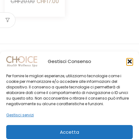
Il
Il
CHF
20.00
CHF
17.00
prezzo
prezzo
originale
attuale
era:
è:
CHF20.00.
CHF17.00.
Gestisci Consenso
Per fornire le migliori esperienze, utilizziamo tecnologie come i
cookie per memorizzare e/o accedere alle informazioni del
dispositivo. Il consenso a queste tecnologie ci permetterà di
elaborare dati come il comportamento di navigazione o ID unici
su questo sito. Non acconsentire o ritirare il consenso può influire
Gli Ultimi Post
negativamente su alcune caratteristiche e funzioni.
Choice Shop Newsletter
Gestisci servizi
Accetta