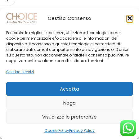
Gestisci Consenso
Per fornire le migliori esperienze, utilizziamo tecnologie come i
cookie per memorizzare e/o accedere alle informazioni del
dispositivo. Il consenso a queste tecnologie ci permetterà di
Gli Ultimi Post
elaborare dati come il comportamento di navigazione o ID unici
su questo sito. Non acconsentire o ritirare il consenso può influire
negativamente su alcune caratteristiche e funzioni.
Choice Shop Newsletter
Gestisci servizi
Accetta
© Created by
Morphing ADV
Nega
© Choice Health 2020 - Tutti i diritti riservati -
Privacy
Visualizza le preferenze
Italiano
Cookie Policy
Privacy Policy