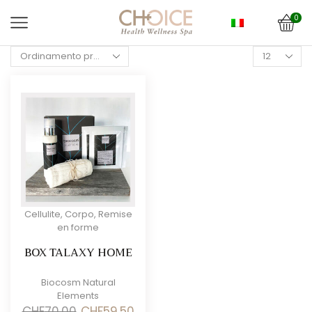
0
Products
per
page
Cellulite
,
Corpo
,
Remise
en forme
BOX TALAXY HOME
Biocosm Natural
Elements
Il
Il
CHF
70.00
CHF
59.50