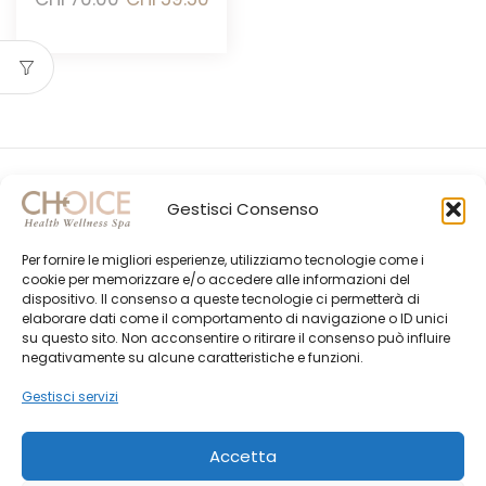
prezzo
prezzo
originale
attuale
era:
è:
CHF70.00.
CHF59.50.
Gestisci Consenso
Per fornire le migliori esperienze, utilizziamo tecnologie come i
cookie per memorizzare e/o accedere alle informazioni del
dispositivo. Il consenso a queste tecnologie ci permetterà di
elaborare dati come il comportamento di navigazione o ID unici
su questo sito. Non acconsentire o ritirare il consenso può influire
Gli Ultimi Post
negativamente su alcune caratteristiche e funzioni.
Choice Shop Newsletter
Gestisci servizi
Accetta