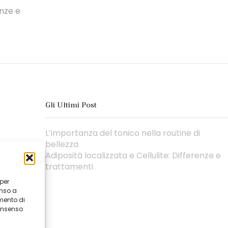
enze e
Gli Ultimi Post
L’importanza del tonico nella routine di
bellezza
Adiposità localizzata e Cellulite: Differenze e
trattamenti
 per
enso a
mento di
consenso