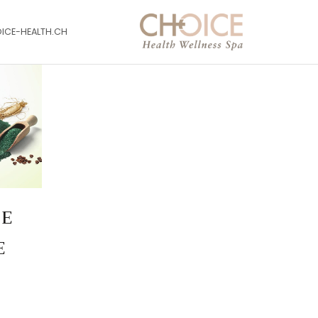
OICE-HEALTH.CH
 E
E