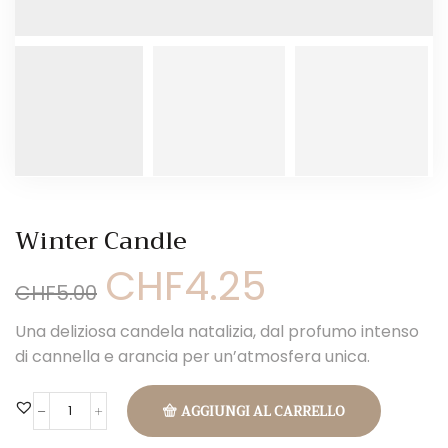
Winter Candle
CHF
4.25
Il
Il
CHF
5.00
prezzo
prezzo
originale
attuale
Una deliziosa candela natalizia, dal profumo intenso
era:
è:
CHF5.00.
CHF4.25.
di cannella e arancia per un’atmosfera unica.
AGGIUNGI AL CARRELLO
Winter
Candle