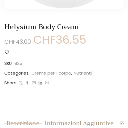
Helysium Body Cream
CHF
36.55
Il
Il
CHF
43.00
prezzo
prezzo
originale
attuale
era:
è:
CHF43.00.
CHF36.55.
SKU:
1825
Categories:
Creme per il corpo
,
Nutrienti
Share:
Descrizione
Informazioni Aggiuntive
Rec