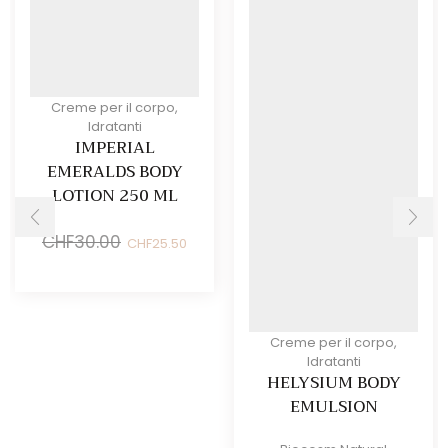
Creme per il corpo
,
Idratanti
IMPERIAL
EMERALDS BODY
LOTION 250 ML
Il
Il
CHF
30.00
CHF
25.50
prezzo
prezzo
originale
attuale
era:
è:
CHF30.00.
CHF25.50.
Creme per il corpo
,
Idratanti
HELYSIUM BODY
EMULSION