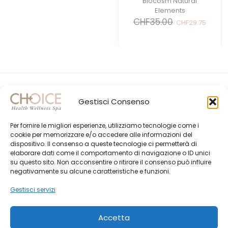
Biocosm Natural
Elements
Il
Il
CHF
35.00
CHF
29.75
prezzo
prezz
originale
attual
era:
è:
CHF35.00.
CHF29.
Gestisci Consenso
Per fornire le migliori esperienze, utilizziamo tecnologie come i
cookie per memorizzare e/o accedere alle informazioni del
dispositivo. Il consenso a queste tecnologie ci permetterà di
elaborare dati come il comportamento di navigazione o ID unici
su questo sito. Non acconsentire o ritirare il consenso può influire
Gli Ultimi Post
negativamente su alcune caratteristiche e funzioni.
Choice Shop Newsletter
Gestisci servizi
Accetta