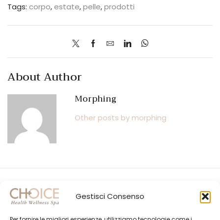
Tags:
corpo
,
estate
,
pelle
,
prodotti
About Author
Morphing
Other posts by morphing
Gestisci Consenso
Per fornire le migliori esperienze, utilizziamo tecnologie come i