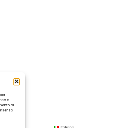
 per
enso a
mento di
consenso
Italiano